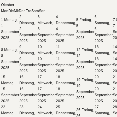
Oktober
Mon
Die
Mit
Don
Fre
Sam
Son
2
3
4
6
1
Montag,
5
Freitag,
7
Dienstag,
Mittwoch,
Donnerstag,
Samstag,
1.
5.
7.
2.
3.
4.
6.
September
September
S
September
September
September
September
2025
2025
2
2025
2025
2025
2025
9
10
11
13
1
8
Montag,
12
Freitag,
Dienstag,
Mittwoch,
Donnerstag,
Samstag,
So
8.
12.
9.
10.
11.
13.
14
September
September
September
September
September
September
S
2025
2025
2025
2025
2025
2025
2
15
16
17
18
20
2
19
Freitag,
Montag,
Dienstag,
Mittwoch,
Donnerstag,
Samstag,
So
19.
15.
16.
17.
18.
20.
21
September
September
September
September
September
September
S
2025
2025
2025
2025
2025
2025
2
22
23
24
25
27
2
26
Freitag,
Montag,
Dienstag,
Mittwoch,
Donnerstag,
Samstag,
So
26.