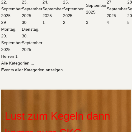
22.
23.
24.
25.
27.
28
September
September
September
September
September
September
S
2025
2025
2025
2025
2025
2025
2
29
30
1
2
3
4
5
Montag,
Dienstag,
29.
30.
September
September
2025
2025
Herren 1
Alle Kategorien ...
Events aller Kategorien anzeigen
Lust zum Kegeln dann