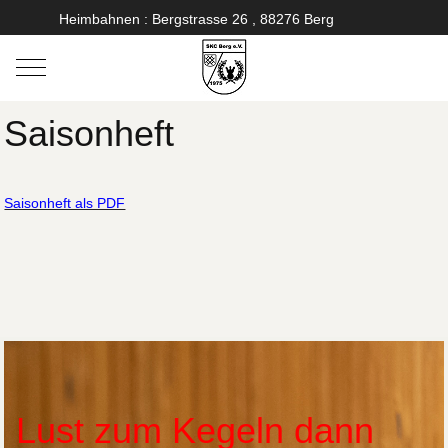
Heimbahnen : Bergstrasse 26 , 88276 Berg
Mobile Menu Toggle
Saisonheft
Saisonheft als PDF
Lust zum Kegeln dann