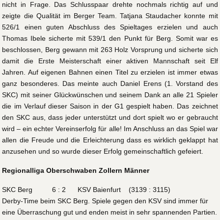
nicht in Frage. Das Schlusspaar drehte nochmals richtig auf und
zeigte die Qualität im Berger Team. Tatjana Staudacher konnte mit
526/1 einen guten Abschluss des Spieltages erzielen und auch
Thomas Ibele sicherte mit 539/1 den Punkt für Berg. Somit war es
beschlossen, Berg gewann mit 263 Holz Vorsprung und sicherte sich
damit die Erste Meisterschaft einer aktiven Mannschaft seit Elf
Jahren. Auf eigenen Bahnen einen Titel zu erzielen ist immer etwas
ganz besonderes. Das meinte auch Daniel Erens (1. Vorstand des
SKC) mit seiner Glückwünschen und seinem Dank an alle 21 Spieler
die im Verlauf dieser Saison in der G1 gespielt haben. Das zeichnet
den SKC aus, dass jeder unterstützt und dort spielt wo er gebraucht
wird – ein echter Vereinserfolg für alle! Im Anschluss an das Spiel war
allen die Freude und die Erleichterung dass es wirklich geklappt hat
anzusehen und so wurde dieser Erfolg gemeinschaftlich gefeiert.
Regionalliga Oberschwaben Zollern Männer
SKC Berg 6 : 2 KSV Baienfurt (3139 : 3115)
Derby-Time beim SKC Berg. Spiele gegen den KSV sind immer für
eine Überraschung gut und enden meist in sehr spannenden Partien.