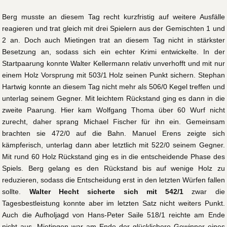
Berg musste an diesem Tag recht kurzfristig auf weitere Ausfälle
reagieren und trat gleich mit drei Spielern aus der Gemischten 1 und
2 an. Doch auch Mietingen trat an diesem Tag nicht in stärkster
Besetzung an, sodass sich ein echter Krimi entwickelte. In der
Startpaarung konnte Walter Kellermann relativ unverhofft und mit nur
einem Holz Vorsprung mit 503/1 Holz seinen Punkt sichern. Stephan
Hartwig konnte an diesem Tag nicht mehr als 506/0 Kegel treffen und
unterlag seinem Gegner. Mit leichtem Rückstand ging es dann in die
zweite Paarung. Hier kam Wolfgang Thoma über 60 Wurf nicht
zurecht, daher sprang Michael Fischer für ihn ein. Gemeinsam
brachten sie 472/0 auf die Bahn. Manuel Erens zeigte sich
kämpferisch, unterlag dann aber letztlich mit 522/0 seinem Gegner.
Mit rund 60 Holz Rückstand ging es in die entscheidende Phase des
Spiels. Berg gelang es den Rückstand bis auf wenige Holz zu
reduzieren, sodass die Entscheidung erst in den letzten Würfen fallen
sollte.
Walter Hecht sicherte sich mit 542/1
zwar die
Tagesbestleistung konnte aber im letzten Satz nicht weiters Punkt.
Auch die Aufholjagd von Hans-Peter Saile 518/1 reichte am Ende
nicht aus. Mietingen war am Ende der glücklichere Gewinner eines