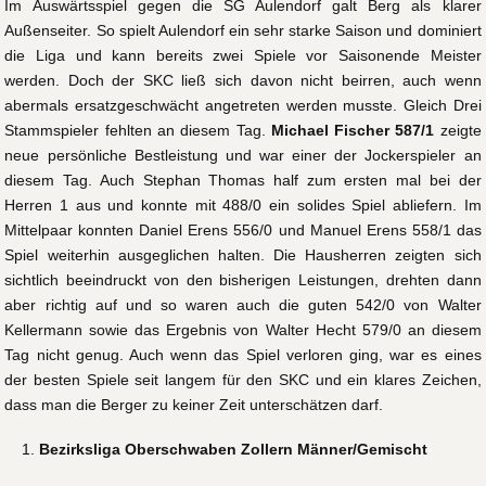
Im Auswärtsspiel gegen die SG Aulendorf galt Berg als klarer
Außenseiter. So spielt Aulendorf ein sehr starke Saison und dominiert
die Liga und kann bereits zwei Spiele vor Saisonende Meister
werden. Doch der SKC ließ sich davon nicht beirren, auch wenn
abermals ersatzgeschwächt angetreten werden musste. Gleich Drei
Stammspieler fehlten an diesem Tag.
Michael Fischer 587/1
zeigte
neue persönliche Bestleistung und war einer der Jockerspieler an
diesem Tag. Auch Stephan Thomas half zum ersten mal bei der
Herren 1 aus und konnte mit 488/0 ein solides Spiel abliefern. Im
Mittelpaar konnten Daniel Erens 556/0 und Manuel Erens 558/1 das
Spiel weiterhin ausgeglichen halten. Die Hausherren zeigten sich
sichtlich beeindruckt von den bisherigen Leistungen, drehten dann
aber richtig auf und so waren auch die guten 542/0 von Walter
Kellermann sowie das Ergebnis von Walter Hecht 579/0 an diesem
Tag nicht genug. Auch wenn das Spiel verloren ging, war es eines
der besten Spiele seit langem für den SKC und ein klares Zeichen,
dass man die Berger zu keiner Zeit unterschätzen darf.
Bezirksliga Oberschwaben Zollern Männer/Gemischt