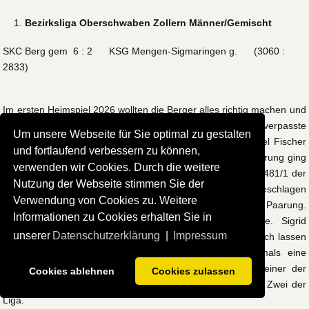
Bezirksliga Oberschwaben Zollern Männer/Gemischt
SKC Berg gem 6 : 2 KSG Mengen-Sigmaringen g. (3060 :
2833)
Im ersten Heimspiel 2026 wollten die Berger alles richtig machen und
direkt mit einem Sieg die Serie ausbauen. Melanie Thoma verpasste
Um unsere Webseite für Sie optimal zu gestalten
in der Startpaarung nur knapp ihren Punkt, während Michel Fischer
und fortlaufend verbessern zu können,
mit 548/1 ein sehr gutes Spiel ablieferte. Mit leichtem Vorsprung ging
verwenden wir Cookies. Durch die weitere
es in die Mittelpaarung. Hier gelang Wolfgang Thomas mit 481/1 der
Nutzung der Webseite stimmen Sie der
Punkt. Stephan Thomas musste sich hingegen mit 466/0 geschlagen
Verwendung von Cookies zu. Weitere
geben. Beide Teams gingen recht ausgeglichen in die letzte Paarung.
Informationen zu Cookies erhalten Sie in
Hier zeigte sich Berg dann von seiner starken Seite. Sigrid
unserer
Datenschutzerklärung
|
Impressum
Staudacher konnte mit 551/1 ihren Gegner deutlich hinter sich lassen
und auch
Tatjana Staudacher
zeigte mit 568/1 abermals eine
Topleistung. Nach diesem Erfolg gilt Berg weiterhin als einer der
Cookies ablehnen
Cookies zulassen
Anwärter auf den Titel, und kämpft im Fernduell um Platz Zwei der
Liga.