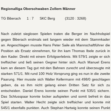
Regionalliga Oberschwaben Zollern Männer
TG Biberach 1 : 7 SKC Berg (3120 : 3268)
Nach zuletzt sieglosen Spielen traten die Berger im Nachholspiel
gegen Biberach erstmals seit langem wieder mit dem Stammkader
an. Angeschlagen musste Hans Peter Saile als Mannschaftführer die
Position als Ersatz einnehmen, für ihn kam Thomas Ibele zurück in
den Kader. Direkt mit einem Erfolgserlebnis. Mit 579/1 zeigte er sich
treffsicher und ließ seinen Gegner hinter sich. Auch Manuel Erens
kam an diesem Tag gut mit den Bahnen zurecht und überzeugte mit
starken 571/1. Mit rund 100 Holz Vorsprung ging es nun in die zweite
Paarung. Hier musste sich Walter Kellermann mit 498/0 geschlagen
geben, da es ihm nicht gelang einen Dritten Satz für sich zu
entscheiden. Daniel Erens konnte seinen Punkt mit 535/1 sichern.
Das Schlusspaar konnte locker aufspielen und somit befreit in das
Spiel starten. Walter Hecht zeigte sich treffsicher und konnte mit
545/1 ebenfalls punkten. Auch Stephan Hartwig konnte seinen Punkt