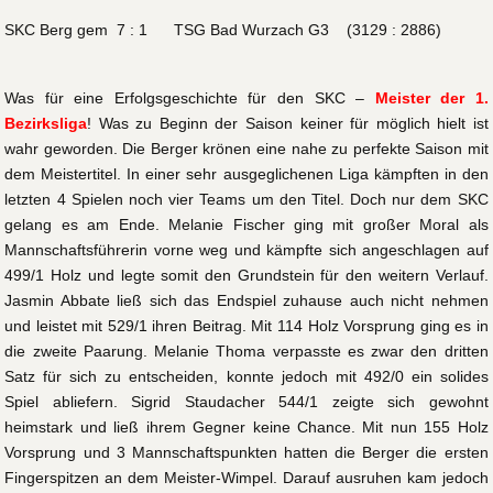
SKC Berg gem 7 : 1 TSG Bad Wurzach G3 (3129 : 2886)
Was für eine Erfolgsgeschichte für den SKC –
Meister der 1.
Bezirksliga
! Was zu Beginn der Saison keiner für möglich hielt ist
wahr geworden. Die Berger krönen eine nahe zu perfekte Saison mit
dem Meistertitel. In einer sehr ausgeglichenen Liga kämpften in den
letzten 4 Spielen noch vier Teams um den Titel. Doch nur dem SKC
gelang es am Ende. Melanie Fischer ging mit großer Moral als
Mannschaftsführerin vorne weg und kämpfte sich angeschlagen auf
499/1 Holz und legte somit den Grundstein für den weitern Verlauf.
Jasmin Abbate ließ sich das Endspiel zuhause auch nicht nehmen
und leistet mit 529/1 ihren Beitrag. Mit 114 Holz Vorsprung ging es in
die zweite Paarung. Melanie Thoma verpasste es zwar den dritten
Satz für sich zu entscheiden, konnte jedoch mit 492/0 ein solides
Spiel abliefern. Sigrid Staudacher 544/1 zeigte sich gewohnt
heimstark und ließ ihrem Gegner keine Chance. Mit nun 155 Holz
Vorsprung und 3 Mannschaftspunkten hatten die Berger die ersten
Fingerspitzen an dem Meister-Wimpel. Darauf ausruhen kam jedoch