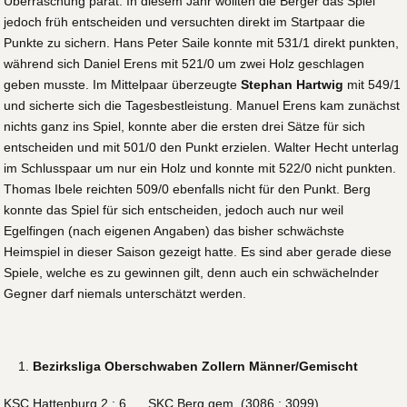
Überraschung parat. In diesem Jahr wollten die Berger das Spiel
jedoch früh entscheiden und versuchten direkt im Startpaar die
Punkte zu sichern. Hans Peter Saile konnte mit 531/1 direkt punkten,
während sich Daniel Erens mit 521/0 um zwei Holz geschlagen
geben musste. Im Mittelpaar überzeugte
Stephan Hartwig
mit 549/1
und sicherte sich die Tagesbestleistung. Manuel Erens kam zunächst
nichts ganz ins Spiel, konnte aber die ersten drei Sätze für sich
entscheiden und mit 501/0 den Punkt erzielen. Walter Hecht unterlag
im Schlusspaar um nur ein Holz und konnte mit 522/0 nicht punkten.
Thomas Ibele reichten 509/0 ebenfalls nicht für den Punkt. Berg
konnte das Spiel für sich entscheiden, jedoch auch nur weil
Egelfingen (nach eigenen Angaben) das bisher schwächste
Heimspiel in dieser Saison gezeigt hatte. Es sind aber gerade diese
Spiele, welche es zu gewinnen gilt, denn auch ein schwächelnder
Gegner darf niemals unterschätzt werden.
Bezirksliga Oberschwaben Zollern Männer/Gemischt
KSC Hattenburg 2 : 6 SKC Berg gem. (3086 : 3099)