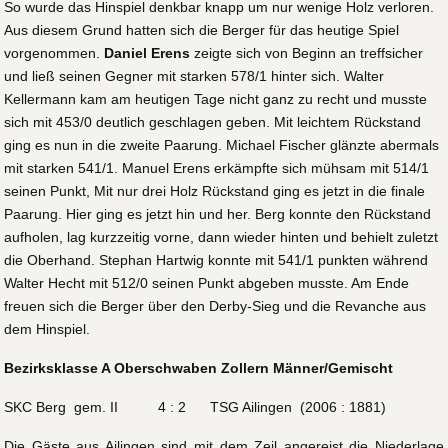
So wurde das Hinspiel denkbar knapp um nur wenige Holz verloren.
Aus diesem Grund hatten sich die Berger für das heutige Spiel
vorgenommen.
Daniel Erens
zeigte sich von Beginn an treffsicher
und ließ seinen Gegner mit starken 578/1 hinter sich. Walter
Kellermann kam am heutigen Tage nicht ganz zu recht und musste
sich mit 453/0 deutlich geschlagen geben. Mit leichtem Rückstand
ging es nun in die zweite Paarung. Michael Fischer glänzte abermals
mit starken 541/1. Manuel Erens erkämpfte sich mühsam mit 514/1
seinen Punkt, Mit nur drei Holz Rückstand ging es jetzt in die finale
Paarung. Hier ging es jetzt hin und her. Berg konnte den Rückstand
aufholen, lag kurzzeitig vorne, dann wieder hinten und behielt zuletzt
die Oberhand. Stephan Hartwig konnte mit 541/1 punkten während
Walter Hecht mit 512/0 seinen Punkt abgeben musste. Am Ende
freuen sich die Berger über den Derby-Sieg und die Revanche aus
dem Hinspiel.
Bezirksklasse A Oberschwaben Zollern Männer/Gemischt
SKC Berg gem. II 4 : 2 TSG Ailingen (2006 : 1881)
Die Gäste aus Ailingen sind mit dem Zeil angereist die Niederlage