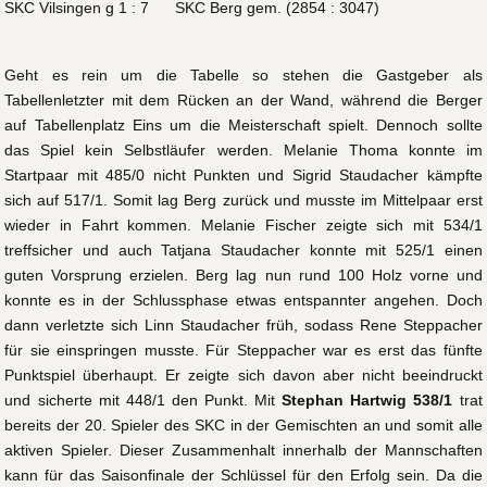
SKC Vilsingen g 1 : 7 SKC Berg gem. (2854 : 3047)
Geht es rein um die Tabelle so stehen die Gastgeber als
Tabellenletzter mit dem Rücken an der Wand, während die Berger
auf Tabellenplatz Eins um die Meisterschaft spielt. Dennoch sollte
das Spiel kein Selbstläufer werden. Melanie Thoma konnte im
Startpaar mit 485/0 nicht Punkten und Sigrid Staudacher kämpfte
sich auf 517/1. Somit lag Berg zurück und musste im Mittelpaar erst
wieder in Fahrt kommen. Melanie Fischer zeigte sich mit 534/1
treffsicher und auch Tatjana Staudacher konnte mit 525/1 einen
guten Vorsprung erzielen. Berg lag nun rund 100 Holz vorne und
konnte es in der Schlussphase etwas entspannter angehen. Doch
dann verletzte sich Linn Staudacher früh, sodass Rene Steppacher
für sie einspringen musste. Für Steppacher war es erst das fünfte
Punktspiel überhaupt. Er zeigte sich davon aber nicht beeindruckt
und sicherte mit 448/1 den Punkt. Mit
Stephan Hartwig 538/1
trat
bereits der 20. Spieler des SKC in der Gemischten an und somit alle
aktiven Spieler. Dieser Zusammenhalt innerhalb der Mannschaften
kann für das Saisonfinale der Schlüssel für den Erfolg sein. Da die