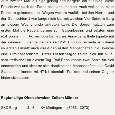
Zum zweiten Mal in Folge gelang den Bergern ein 6:0 Sieg, diese
Freude war nach der Partie allen anzumerken. Auch weil es zu einer
Prämiere gekommen ist. Wegen weitere Ausfälle bei den Herren und
der Gemischten 1 war lange nicht klar mit welchen Vier Spielern Berg
an diesem Wochenende antreten kann. Die Berger nutzten zum
ersten Mal die Regeländerung zum Saisonbeginn und setzten eine
u14 Spielerin im Aktiven Spielbetrieb an. Anna-Lena Ibele (spielte mit
der kleineren Jugendkugel) starke 425/1 Holz und sicherte sich damit
im ersten Einsatz auch direkt den ersten Mannschaftspunkt. Welche
eine Erfolgsgeschichte.
Peter Dietenberger
zeigte sich mit 511/1
sehr treffsicher an diesem Tag. Ralf Rens konnte zwei Sätze für sich
entscheiden und sicherte sich damit seinen Mannschaftspunkt. David
Staudacher konnte mit 474/1 ebenfalls Punkten und seinen Gegner
hinter sich lassen.
------------------------
Regionalliga Oberschwaben Zollern Männer
SKC Berg 3 : 5 KV Mietingen (3063 : 3073)