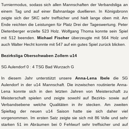
Turniermodus, sodass sich allen Mannschaften der Verbandsliga an
einem Tag und auf einer Bahnanlage duellieren. In Königsbronn
zeigte sich der SKC sehr treffsicher und hielt lange oben mit. Am
Ende reichten die Leistungen für Platz Drei der Tageswertung. Peter
Dietenberger erzielte 523 Holz. Wolfgang Thoma konnte sein Spiel
mit 512 beenden.
Michael Fischer
überzeugte mit 564 Holz und
auch Walter Hecht konnte mit 547 auf ein gutes Spiel zurück blicken.
Bezirksliga Oberschwaben Zollern u14
SG Aulendorf 0 : 4 TSG Bad Wurzach G
In diesem Jahr unterstützt unsere
Anna-Lena Ibele
die SG
Aulendorf in der u14 Mannschaft. Die inzwischen routinierte Anna-
Lena konnte sich in den letzten Jahren von Meisterschaft zu
Meisterschaft spielen und zeigte sowohl auf Bezirks- sowie auf
Verbandsebene welche Qualitäten in ihr stecken. Am zweiten
Spieltag der neuen u14 Saison hatte sie sich daher viel
vorgenommen. Im ersten Satz zeigte sie sich mit 86 Volle und sehr
starken 51 im Abräumen bei 0 Fehlwurf sehr treffsicher und auf