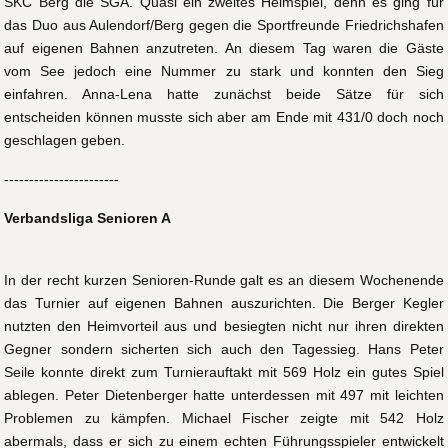
SKC Berg die SGA. Quasi ein zweites Heimspiel, denn es ging für
das Duo aus Aulendorf/Berg gegen die Sportfreunde Friedrichshafen
auf eigenen Bahnen anzutreten. An diesem Tag waren die Gäste
vom See jedoch eine Nummer zu stark und konnten den Sieg
einfahren. Anna-Lena hatte zunächst beide Sätze für sich
entscheiden können musste sich aber am Ende mit 431/0 doch noch
geschlagen geben.
-----------------------
Verbandsliga Senioren A
In der recht kurzen Senioren-Runde galt es an diesem Wochenende
das Turnier auf eigenen Bahnen auszurichten. Die Berger Kegler
nutzten den Heimvorteil aus und besiegten nicht nur ihren direkten
Gegner sondern sicherten sich auch den Tagessieg. Hans Peter
Seile konnte direkt zum Turnierauftakt mit 569 Holz ein gutes Spiel
ablegen. Peter Dietenberger hatte unterdessen mit 497 mit leichten
Problemen zu kämpfen. Michael Fischer zeigte mit 542 Holz
abermals, dass er sich zu einem echten Führungsspieler entwickelt